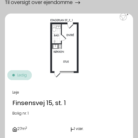
Til oversigt over ejendomme
Ledig
Leje
Finsensvej 15, st. 1
Bolig nr. 1
2
27m
1 vær.