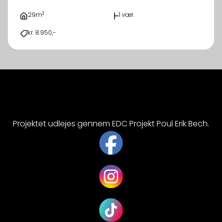
2
29m
1 vær.
kr. 8.950,-
Projektet udlejes gennem EDC Projekt Poul Erik Bech.