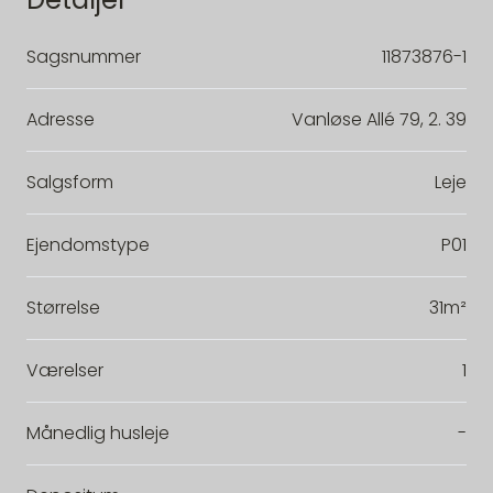
Sagsnummer
11873876-1
Adresse
Vanløse Allé 79, 2. 39
Salgsform
Leje
Ejendomstype
P01
Størrelse
31m²
Værelser
1
Månedlig husleje
-