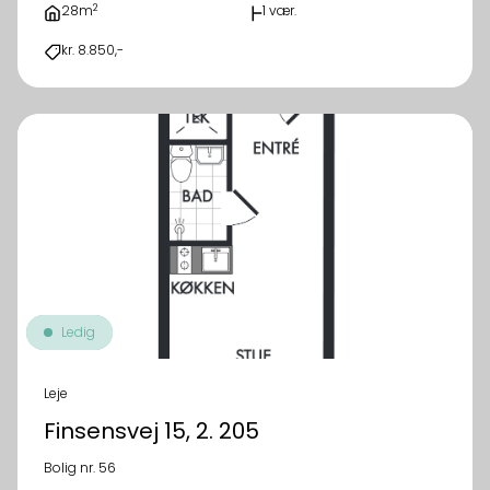
2
28m
1 vær.
kr. 8.850,-
Ledig
Leje
Finsensvej 15, 2. 205
Bolig nr. 56