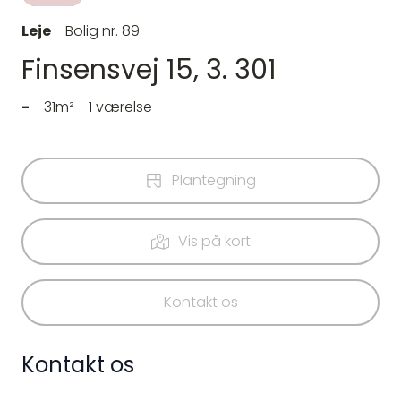
Leje
Bolig nr. 89
Finsensvej 15, 3. 301
-
31m²
1 værelse
Plantegning
Vis på kort
Kontakt os
Kontakt os