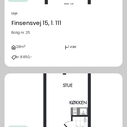
Leje
Finsensvej 15, 1. 111
Bolig nr. 25
2
28m
1 vær.
kr. 8.850,-