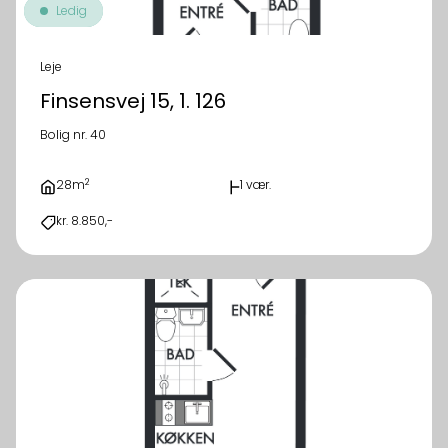
Ledig
Leje
Finsensvej 15, 1. 126
Bolig nr. 40
2
28m
1 vær.
kr. 8.850,-