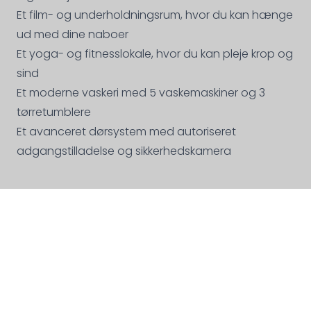
Et film- og underholdningsrum, hvor du kan hænge
ud med dine naboer
Et yoga- og fitnesslokale, hvor du kan pleje krop og
sind
Et moderne vaskeri med 5 vaskemaskiner og 3
tørretumblere
Et avanceret dørsystem med autoriseret
adgangstilladelse og sikkerhedskamera