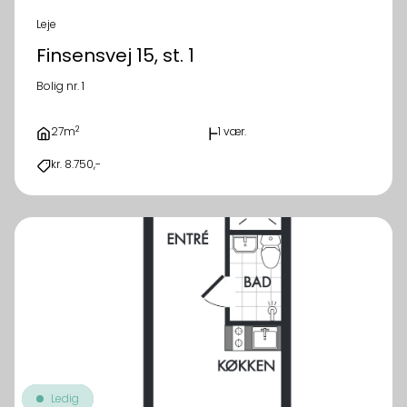
Leje
Finsensvej 15, st. 1
Bolig nr. 1
2
27m
1 vær.
kr. 8.750,-
Ledig