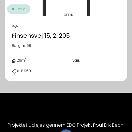
Ledig
Leje
Finsensvej 15, 2. 205
Bolig nr. 56
2
29m
1 vær.
kr. 8.950,-
Projektet udlejes gennem EDC Projekt Poul Erik Bech.