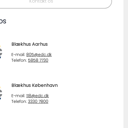
Kontakt os
os
Blækhus Aarhus
E-mail:
805@edc.dk
Telefon:
5858 7730
Blækhus København
E-mail:
118@edc.dk
Telefon:
3330 7800