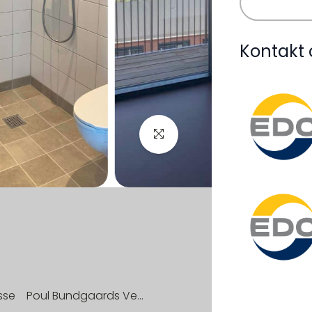
Kontakt 
sse
Poul Bundgaards Vej 5, st. 10