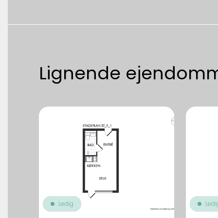
Lignende ejendom
Ledig
Ledi