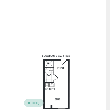
Til oversigt over ejendomme
Ledig