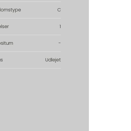
domstype
C
lser
1
situm
-
us
Udlejet