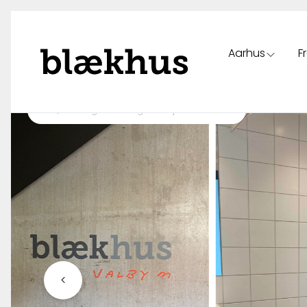
Aarhus
F
Spring til indhold
Tilbage til oversigt over ejendomme