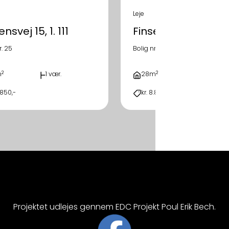
Leje
nsvej 15, 1. 111
Finsensvej 15, 1. 126
r. 25
Bolig nr. 40
2
2
m
1 vær.
28m
1 vær.
.850,-
kr. 8.850,-
Projektet udlejes gennem EDC Projekt Poul Erik Bech.