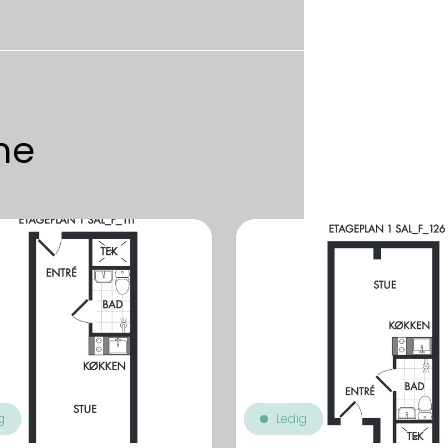
me
g
Ledig