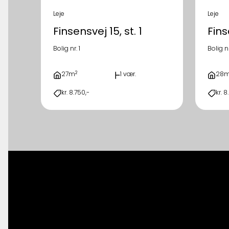
Leje
Leje
Finsensvej 15, st. 1
Finse
Bolig nr. 1
Bolig n
2
27m
1 vær.
28
kr. 8.750,-
kr. 8