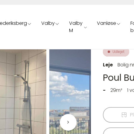
rederiksberg
Valby
Valby
Vanløse
F
M
b
Udlejet
Leje
Bolig nr
Poul Bu
-
29m²
1 
P