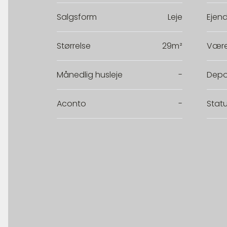
Salgsform
Leje
Ejen
Størrelse
29m²
Være
Månedlig husleje
-
Depo
Aconto
-
Stat