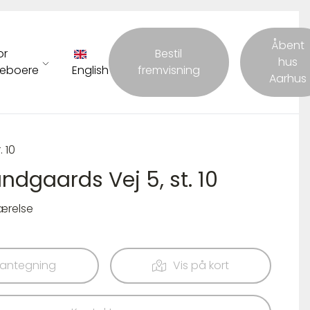
Åbent
or
Bestil
hus
eboere
English
fremvisning
Aarhus
. 10
ndgaards Vej 5, st. 10
værelse
lantegning
Vis på kort