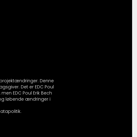
r projektændringer. Denne
agsgiver. Det er EDC Poul
, men EDC Poul Erik Bech
l og løbende ændringer i
tapolitik.