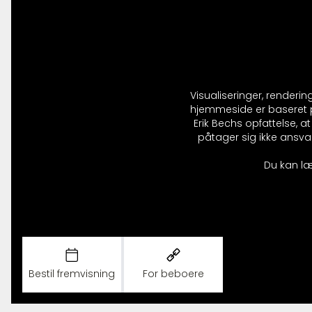
Visualiseringer, renderi
hjemmeside er baseret på
Erik Bechs opfattelse, 
påtager sig ikke ansvar
Du kan læ
Bestil fremvisning
For beboere