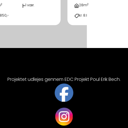
2
2
m
1 vær.
28m
1 vær.
.850,-
kr. 8.850,-
Projektet udlejes gennem EDC Projekt Poul Erik Bech.