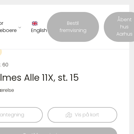
Åbent
or
Bestil
hus
eboere
English
fremvisning
Aarhus
r. 60
lmes Alle 11X, st. 15
ærelse
lantegning
Vis på kort