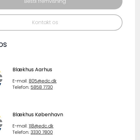
Bestil fremvisning
Kontakt os
os
Blækhus Aarhus
E-mail:
805@edc.dk
Telefon:
5858 7730
Blækhus København
E-mail:
118@edc.dk
Telefon:
3330 7800