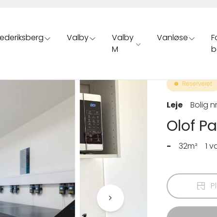
rederiksberg
Valby
Valby
Vanløse
F
M
b
Reserveret
Leje
Bolig n
Olof Pa
-
32m²
1 v
P