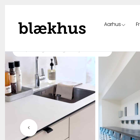
Aarhus
F
Spring til indhold
Tilbage til oversigt over ejendomme