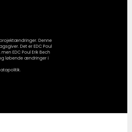
r projektændringer. Denne
agsgiver. Det er EDC Poul
, men EDC Poul Erik Bech
l og løbende ændringer i
tapolitik.