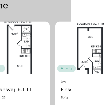
me
g
Ledig
Leje
nsvej 15, 1. 111
Finsensvej 15, 1. 126
r. 25
Bolig nr. 40