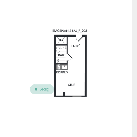
Til oversigt over ejendomme
Ledig
Leje
Finsensvej 15, 2. 205
Bolig nr. 56