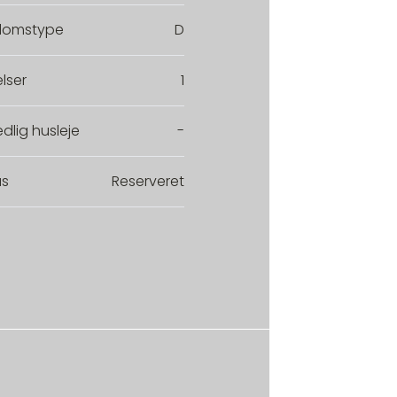
domstype
D
lser
1
dlig husleje
-
us
Reserveret