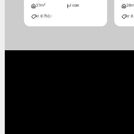
2
27m
1 vær.
28
kr. 8.750,-
kr. 8