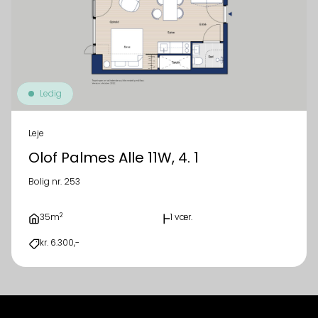
Ledig
Leje
Olof Palmes Alle 11W, 4. 1
Bolig nr. 253
2
35m
1 vær.
kr. 6.300,-