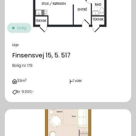
Ledig
Leje
Finsensvej 15, 5. 517
Bolig nr. 179
2
33m
1 vær.
kr. 9.300,-