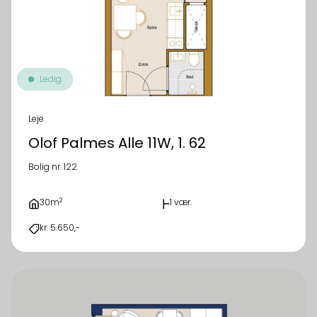
Ledig
Leje
Olof Palmes Alle 11W, 1. 62
Bolig nr. 122
2
30m
1 vær.
kr. 5.650,-