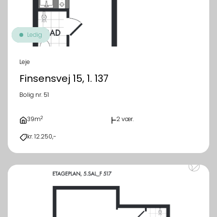
Ledig
Leje
Finsensvej 15, 1. 137
Bolig nr. 51
2
39m
2 vær.
kr. 12.250,-