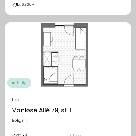
kr. 6.300,-
Ledig
Leje
Vanløse Allé 79, st. 1
Bolig nr. 1
2
32m
1 vær.