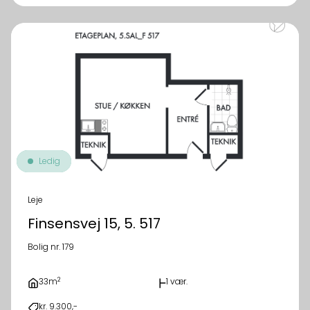
Ledig
Leje
Finsensvej 15, 5. 517
Bolig nr. 179
2
33m
1 vær.
kr. 9.300,-