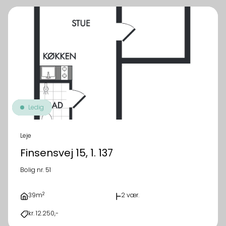
Ledig
Leje
Finsensvej 15, 1. 137
Bolig nr. 51
2
39m
2 vær.
kr. 12.250,-