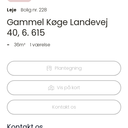
Leje
Bolig nr. 228
Gammel Køge Landevej
40, 6. 615
-
36m²
1 værelse
Plantegning
Vis på kort
Kontakt os
Kontakt os