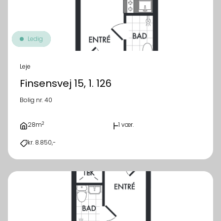
Ledig
Leje
Finsensvej 15, 1. 126
Bolig nr. 40
2
28m
1 vær.
kr. 8.850,-