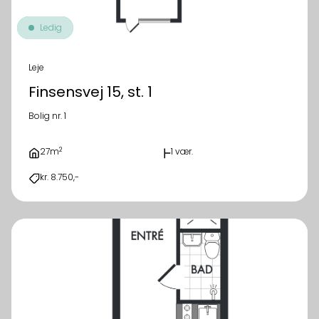
Ledig
Leje
Finsensvej 15, st. 1
Bolig nr. 1
2
27m
1 vær.
kr. 8.750,-