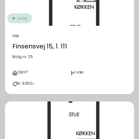
Ledig
Leje
Finsensvej 15, 1. 111
Bolig nr. 25
2
28m
1 vær.
kr. 8.850,-