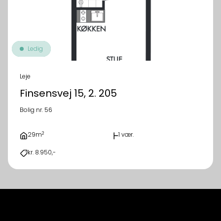
Ledig
Leje
Finsensvej 15, 2. 205
Bolig nr. 56
2
29m
1 vær.
kr. 8.950,-