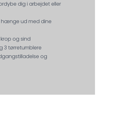
dybe dig i arbejdet eller
an hænge ud med dine
 krop og sind
g 3 tørretumblere
dgangstilladelse og