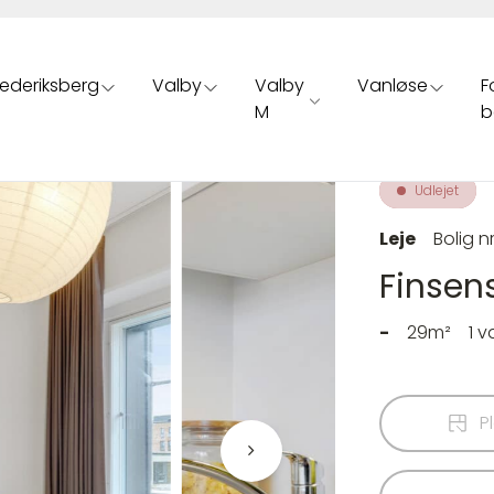
rederiksberg
Valby
Valby
Vanløse
F
M
b
Udlejet
Leje
Bolig nr
Finsens
-
29m²
1 
P