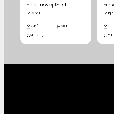
Finsensvej 15, st. 1
Finse
Bolig nr. 1
Bolig n
2
27m
1 vær.
28
kr. 8.750,-
kr. 8