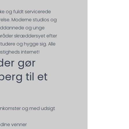
ske og fuldt servicerede
else. Moderne studios og
yuddannede og unge
mråder skræddersyet efter
studere og hygge sig. Alle
stigheds internet!
der gør
erg til et
menkomster og med udsigt
 dine venner