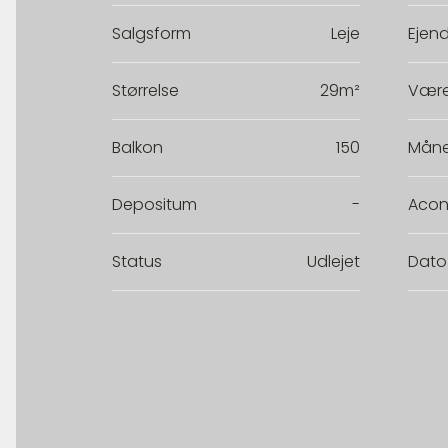
Salgsform
Leje
Ejen
Størrelse
29m²
Være
Balkon
150
Måne
Depositum
-
Acon
Status
Udlejet
Dato