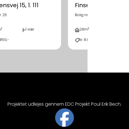
nsvej 15, 1. 111
Finsensvej 15, 1. 126
r. 25
Bolig nr. 40
2
2
m
1 vær.
28m
1 vær.
.850,-
kr. 8.850,-
Projektet udlejes gennem EDC Projekt Poul Erik Bech.