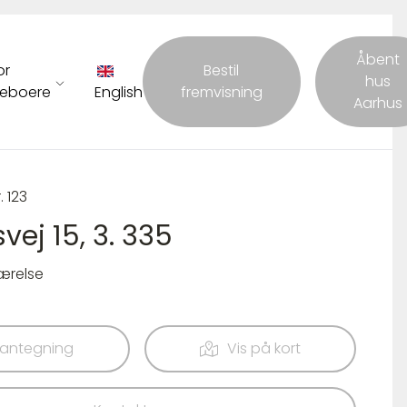
Åbent
or
Bestil
hus
eboere
English
fremvisning
Aarhus
. 123
vej 15, 3. 335
værelse
lantegning
Vis på kort