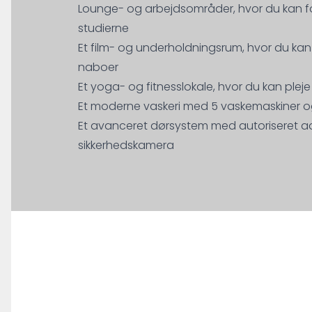
Lounge- og arbejdsområder, hvor du kan for
studierne
Et film- og underholdningsrum, hvor du k
naboer
Et yoga- og fitnesslokale, hvor du kan pleje
Et moderne vaskeri med 5 vaskemaskiner o
Et avanceret dørsystem med autoriseret a
sikkerhedskamera