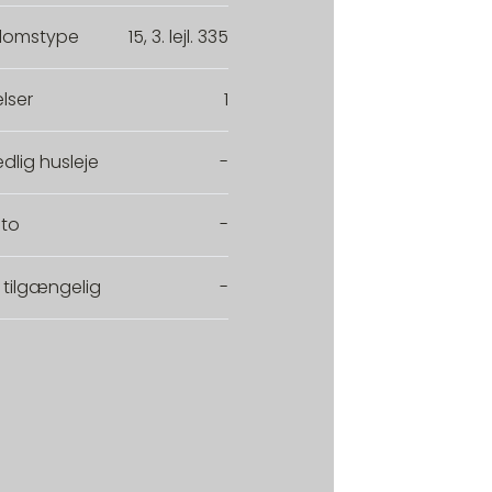
domstype
15, 3. lejl. 335
lser
1
dlig husleje
-
to
-
 tilgængelig
-