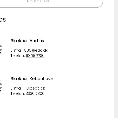
Kontakt os
os
Blækhus Aarhus
E-mail:
805@edc.dk
Telefon:
5858 7730
Blækhus København
E-mail:
118@edc.dk
Telefon:
3330 7800