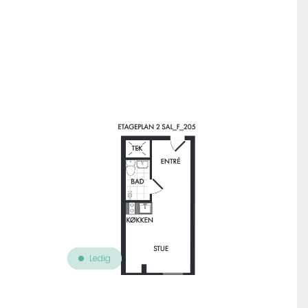
Til oversigt over ejendomme
Ledig
Leje