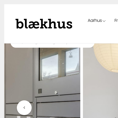
Aarhus
F
Spring til indhold
Tilbage til oversigt over ejendomme