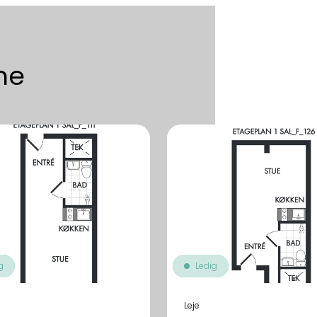
me
g
Ledig
Leje