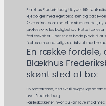
Blækhus Frederiksberg tilbyder 188 fantasti
lejeboliger med eget tekøkken og badevær
2-værelses som matcher studerendes, n
professionelles boligbehov. Flotte fælleso
fællesskabet – her er der både plads til at 
fællesrum er naturligvis udstyret med højha
En række fordele, 
Blækhus Frederiksb
skønt sted at bo:
En tagterrasse, perfekt til hyggelige sam
over Frederiksberg
Fælleskøkkener, hvor du kan lave mad med