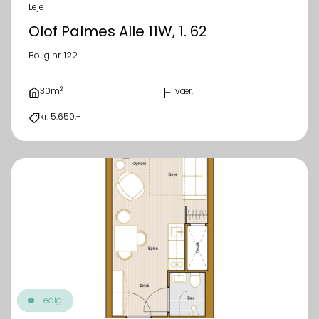
Leje
Olof Palmes Alle 11W, 1. 62
Bolig nr. 122
2
30m
1 vær.
kr. 5.650,-
Ledig