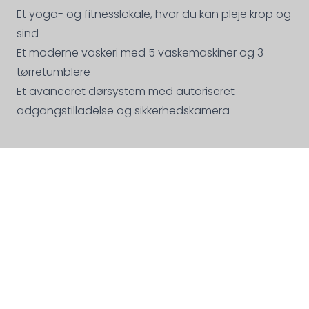
Et yoga- og fitnesslokale, hvor du kan pleje krop og
sind
Et moderne vaskeri med 5 vaskemaskiner og 3
tørretumblere
Et avanceret dørsystem med autoriseret
adgangstilladelse og sikkerhedskamera