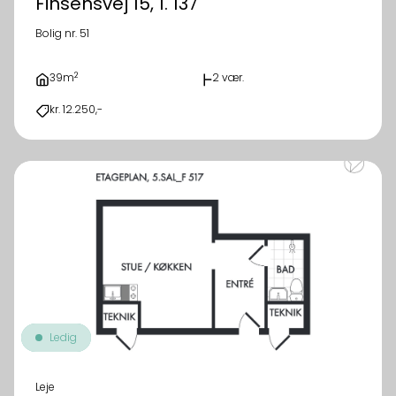
Finsensvej 15, 1. 137
Bolig nr. 51
2
39m
2 vær.
kr. 12.250,-
Ledig
Leje