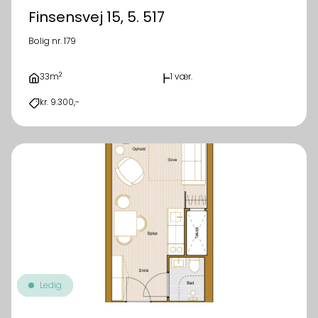
Finsensvej 15, 5. 517
Bolig nr. 179
2
33m
1 vær.
kr. 9.300,-
Ledig