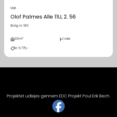
Leje
Olof Palmes Alle 11U, 2. 56
Bolig nr. 180
2
30m
1 vær.
kr. 5.775,-
Projektet udlejes gennem EDC Projekt Poul Erik Bech.