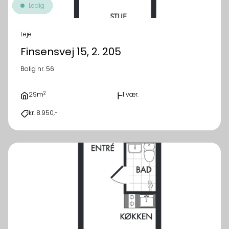
Ledig
Leje
Finsensvej 15, 2. 205
Bolig nr. 56
2
29m
1 vær.
kr. 8.950,-