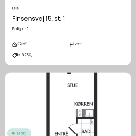
Leje
Finsensvej 15, st. 1
Bolig nr. 1
2
27m
1 vær.
kr. 8.750,-
Ledig