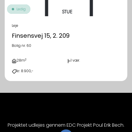
Ledig
Leje
Finsensvej 15, 2. 209
Bolig nr. 60
2
28m
1 vær.
kr. 8.900,-
Projektet udlejes gennem EDC Projekt Poul Erik Bech.