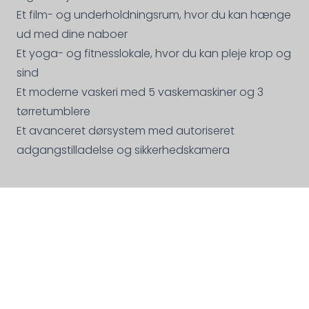
Et film- og underholdningsrum, hvor du kan hænge
ud med dine naboer
Et yoga- og fitnesslokale, hvor du kan pleje krop og
sind
Et moderne vaskeri med 5 vaskemaskiner og 3
tørretumblere
Et avanceret dørsystem med autoriseret
adgangstilladelse og sikkerhedskamera