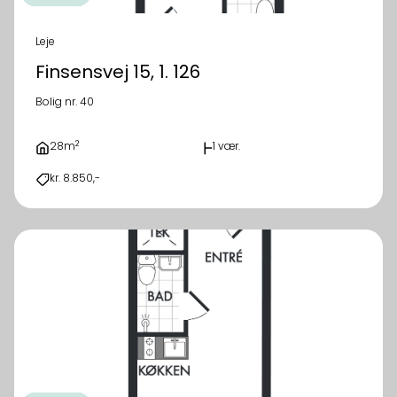
Leje
Finsensvej 15, 1. 126
Bolig nr. 40
2
28m
1 vær.
kr. 8.850,-