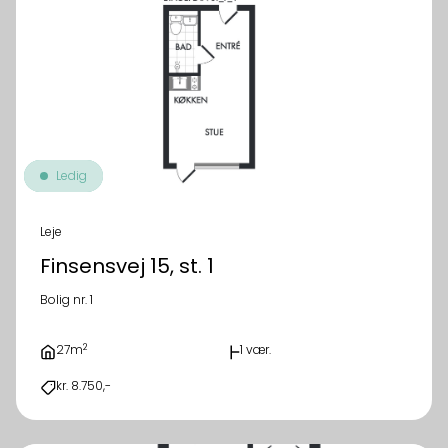
Ledig
Leje
Finsensvej 15, st. 1
Bolig nr. 1
2
27m
1 vær.
kr. 8.750,-