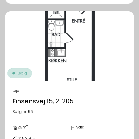
Ledig
Leje
Finsensvej 15, 2. 205
Bolig nr. 56
2
29m
1 vær.
kr. 8.950,-