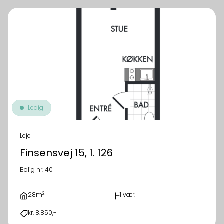
Ledig
Leje
Finsensvej 15, 1. 126
Bolig nr. 40
2
28m
1 vær.
kr. 8.850,-