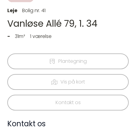
Leje
Bolig nr. 41
Vanløse Allé 79, 1. 34
-
31m²
1 værelse
Plantegning
Vis på kort
Kontakt os
Kontakt os