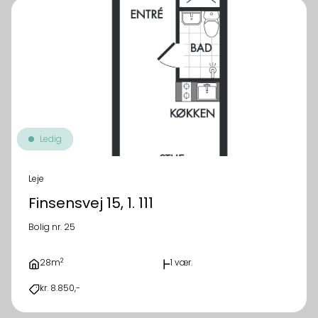
Ledig
Leje
Finsensvej 15, 1. 111
Bolig nr. 25
2
28m
1 vær.
kr. 8.850,-