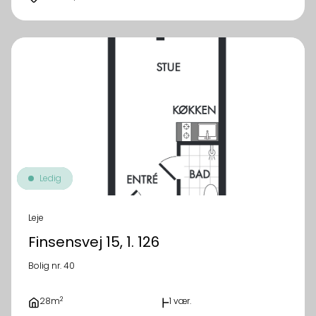
Ledig
Leje
Finsensvej 15, 1. 126
Bolig nr. 40
2
28m
1 vær.