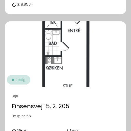
kr. 8.850,-
Ledig
Leje
Finsensvej 15, 2. 205
Bolig nr. 56
2
29m
1 vær.