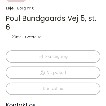
Leje
Bolig nr. 6
Poul Bundgaards Vej 5, st.
6
-
29m²
1 værelse
Plantegning
Vis på kort
Kontakt os
Kontakt os