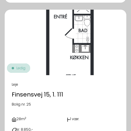
Ledig
Leje
Finsensvej 15, 1. 111
Bolig nr. 25
2
28m
1 vær.
kr. 8.850,-