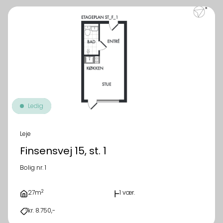
Ledig
Leje
Finsensvej 15, st. 1
Bolig nr. 1
2
27m
1 vær.
kr. 8.750,-