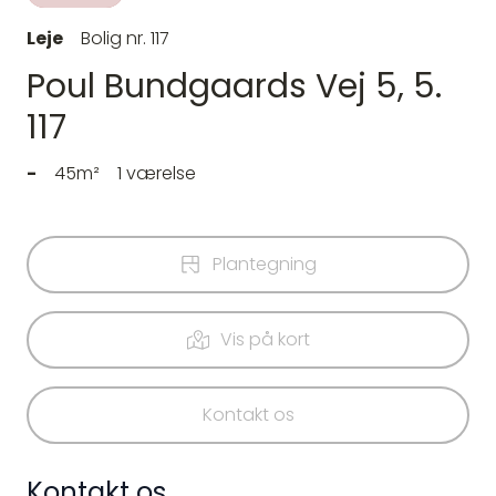
Leje
Bolig nr. 117
Poul Bundgaards Vej 5, 5.
117
-
45m²
1 værelse
Plantegning
Vis på kort
Kontakt os
Kontakt os