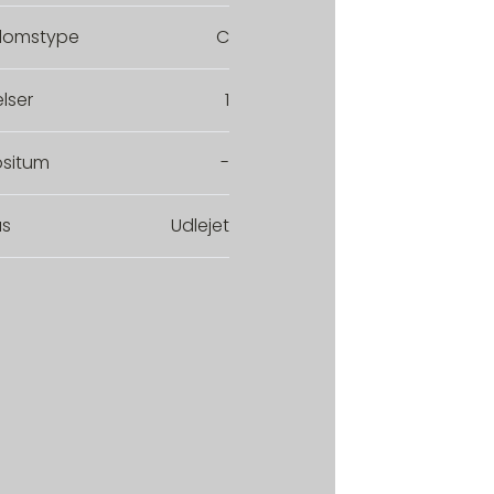
domstype
C
lser
1
situm
-
us
Udlejet