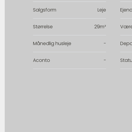
Salgsform
Leje
Ejen
Størrelse
29m²
Være
Månedlig husleje
-
Depo
Aconto
-
Stat