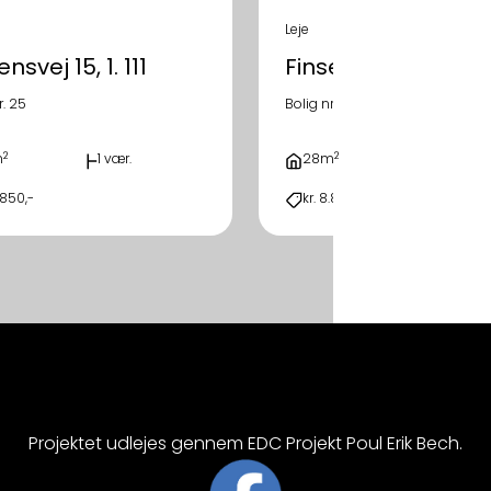
Leje
nsvej 15, 1. 111
Finsensvej 15, 1. 126
r. 25
Bolig nr. 40
2
2
m
1 vær.
28m
1 vær.
.850,-
kr. 8.850,-
Projektet udlejes gennem EDC Projekt Poul Erik Bech.