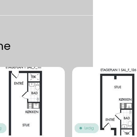
me
g
Ledig