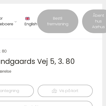
Åbent
or
Bestil
hus
eboere
English
fremvisning
Aarhus
r. 80
undgaards Vej 5, 3. 80
værelse
lantegning
Vis på kort