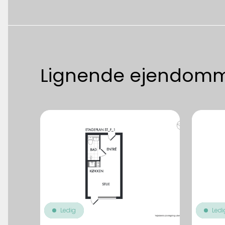
Lignende ejendom
Ledig
Ledi