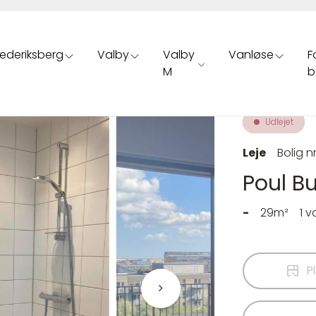
rederiksberg
Valby
Valby
Vanløse
F
M
b
Udlejet
Leje
Bolig n
Poul B
-
29m²
1 
P