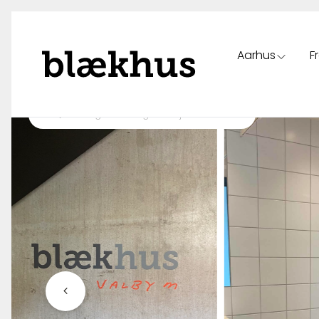
Aarhus
F
Spring til indhold
Tilbage til oversigt over ejendomme