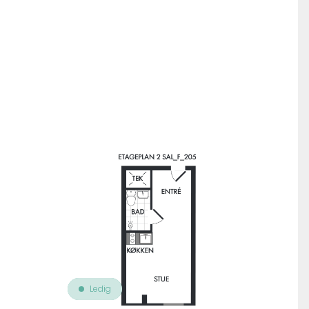
Til oversigt over ejendomme
Ledig