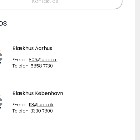
Kontakt os
os
Blækhus Aarhus
E-mail:
805@edc.dk
Telefon:
5858 7730
Blækhus København
E-mail:
118@edc.dk
Telefon:
3330 7800