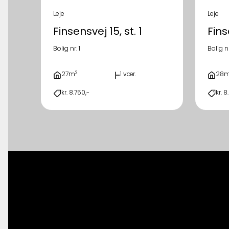
Leje
Leje
Finsensvej 15, st. 1
Finse
Bolig nr. 1
Bolig n
2
27m
1 vær.
28
kr. 8.750,-
kr. 8