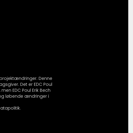
r projektændringer. Denne
agsgiver. Det er EDC Poul
, men EDC Poul Erik Bech
l og løbende ændringer i
tapolitik.