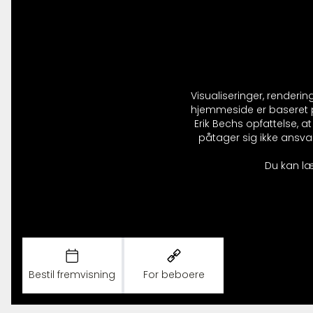
Visualiseringer, renderi
hjemmeside er baseret på
Erik Bechs opfattelse, 
påtager sig ikke ansvar
Du kan læ
Bestil fremvisning
For beboere