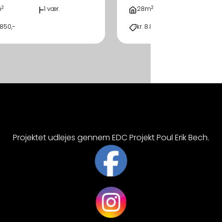
2
2
m
1 vær.
28m
1 vær.
.850,-
kr. 8.850,-
Projektet udlejes gennem EDC Projekt Poul Erik Bech.