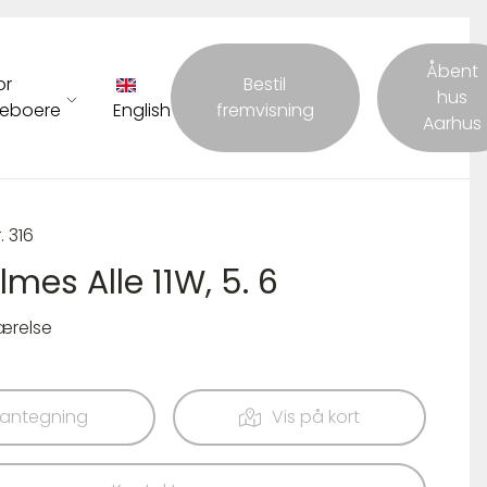
Åbent
or
Bestil
hus
eboere
English
fremvisning
Aarhus
. 316
lmes Alle 11W, 5. 6
værelse
lantegning
Vis på kort