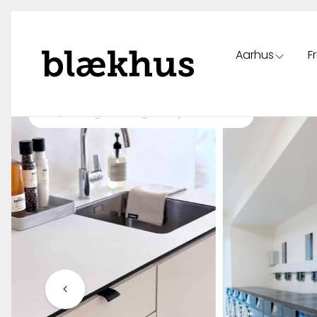
Aarhus
F
Spring til indhold
Tilbage til oversigt over ejendomme