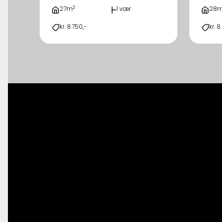
2
27m
1 vær.
28
kr. 8.750,-
kr. 8