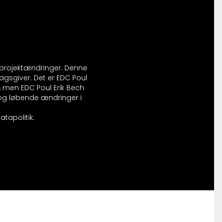
r projektændringer. Denne
agsgiver. Det er EDC Poul
, men EDC Poul Erik Bech
l og løbende ændringer i
tapolitik.