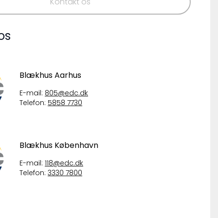
Kontakt os
os
Blækhus Aarhus
E-mail:
805@edc.dk
Telefon:
5858 7730
Blækhus København
E-mail:
118@edc.dk
Telefon:
3330 7800