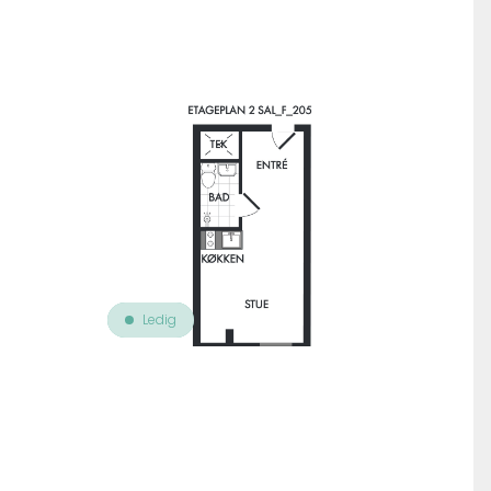
Til oversigt over ejendomme
Ledig
Leje
Finsensvej 15, 2. 205
Bolig nr. 56