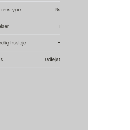
domstype
Bs
lser
1
dlig husleje
-
us
Udlejet