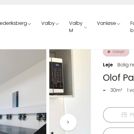
rederiksberg
Valby
Valby
Vanløse
F
M
b
Udlejet
Leje
Bolig nr
Olof Pa
-
30m²
1 
P