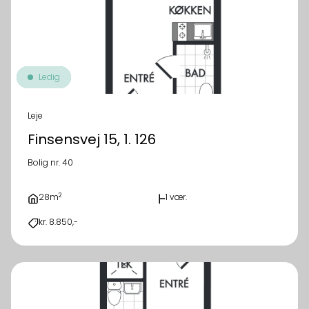
Ledig
Leje
Finsensvej 15, 1. 126
Bolig nr. 40
2
28m
1 vær.
kr. 8.850,-