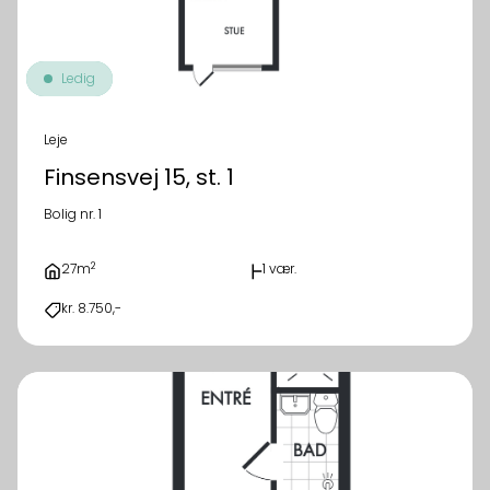
Ledig
Leje
Finsensvej 15, st. 1
Bolig nr. 1
2
27m
1 vær.
kr. 8.750,-