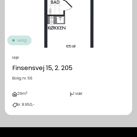
Ledig
Leje
Finsensvej 15, 2. 205
Bolig nr. 56
2
29m
1 vær.
kr. 8.950,-