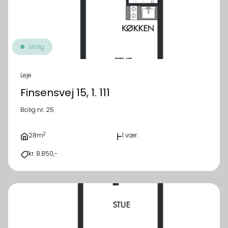
Ledig
Leje
Finsensvej 15, 1. 111
Bolig nr. 25
2
28m
1 vær.
kr. 8.850,-