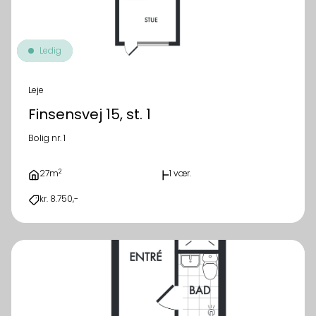
Ledig
Leje
Finsensvej 15, st. 1
Bolig nr. 1
2
27m
1 vær.
kr. 8.750,-