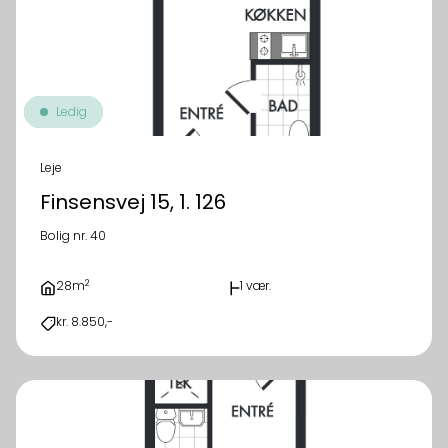
Ledig
Leje
Finsensvej 15, 1. 126
Bolig nr. 40
2
28m
1 vær.
kr. 8.850,-