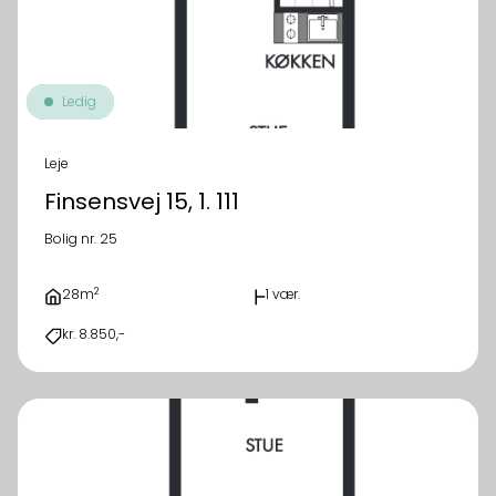
Ledig
Leje
Finsensvej 15, 1. 111
Bolig nr. 25
2
28m
1 vær.
kr. 8.850,-