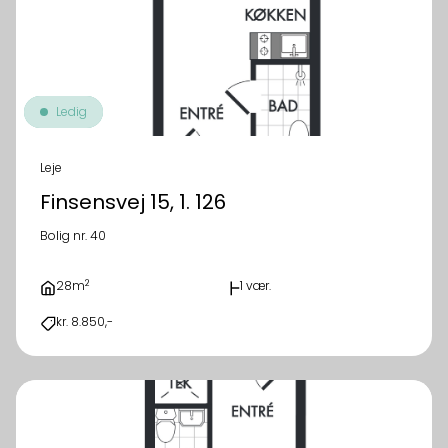
Ledig
Leje
Finsensvej 15, 1. 126
Bolig nr. 40
2
28m
1 vær.
kr. 8.850,-