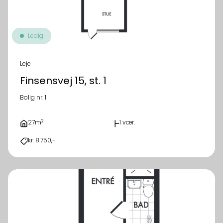
Ledig
Leje
Finsensvej 15, st. 1
Bolig nr. 1
2
27m
1 vær.
kr. 8.750,-