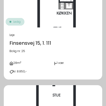
Ledig
Leje
Finsensvej 15, 1. 111
Bolig nr. 25
2
28m
1 vær.
kr. 8.850,-