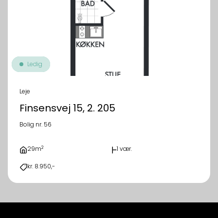
Ledig
Leje
Finsensvej 15, 2. 205
Bolig nr. 56
2
29m
1 vær.
kr. 8.950,-