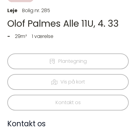
Leje
Bolig nr. 285
Olof Palmes Alle 11U, 4. 33
-
29m²
1 værelse
Plantegning
Vis på kort
Kontakt os
Kontakt os