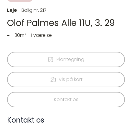
Leje
Bolig nr. 217
Olof Palmes Alle 11U, 3. 29
-
30m²
1 værelse
Plantegning
Vis på kort
Kontakt os
Kontakt os