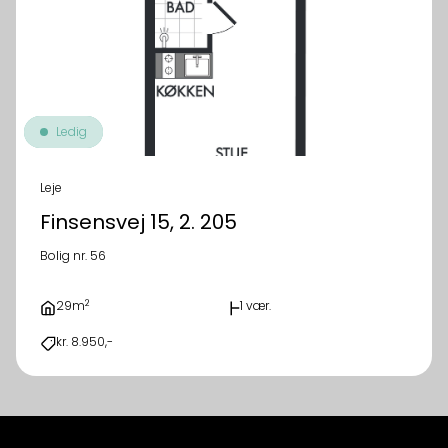
Ledig
Leje
Finsensvej 15, 2. 205
Bolig nr. 56
2
29m
1 vær.
kr. 8.950,-