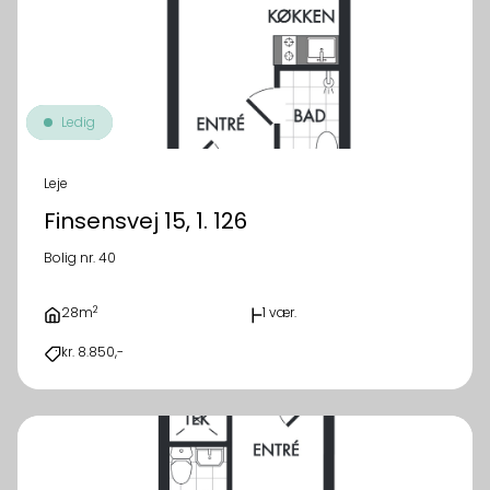
Ledig
Leje
Finsensvej 15, 1. 126
Bolig nr. 40
2
28m
1 vær.
kr. 8.850,-