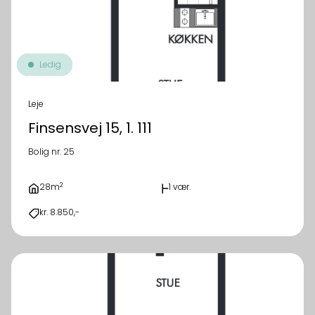
Ledig
Leje
Finsensvej 15, 1. 111
Bolig nr. 25
2
28m
1 vær.
kr. 8.850,-