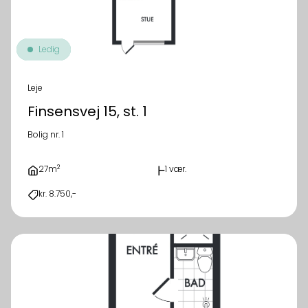
Ledig
Leje
Finsensvej 15, st. 1
Bolig nr. 1
2
27m
1 vær.
kr. 8.750,-