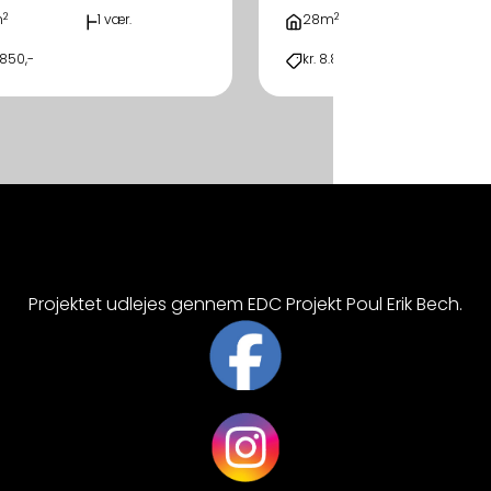
2
2
m
1 vær.
28m
1 vær.
.850,-
kr. 8.850,-
Projektet udlejes gennem EDC Projekt Poul Erik Bech.