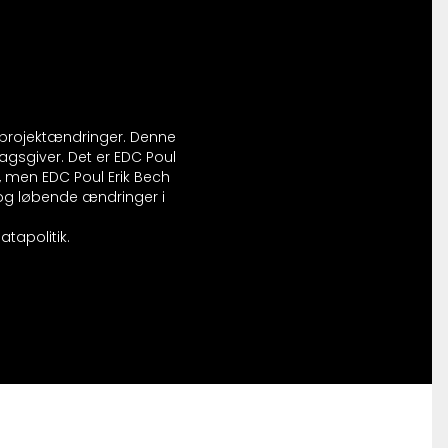
r projektændringer. Denne
agsgiver. Det er EDC Poul
, men EDC Poul Erik Bech
l og løbende ændringer i
tapolitik.