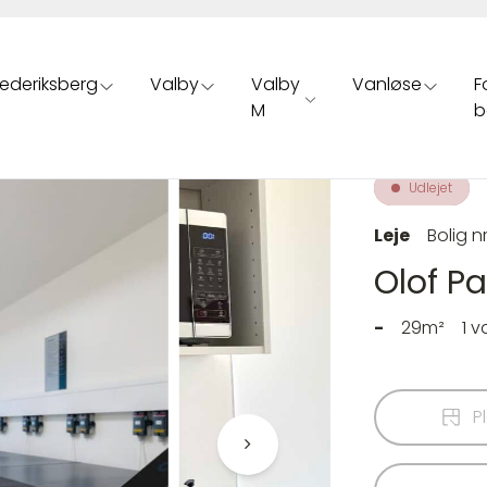
rederiksberg
Valby
Valby
Vanløse
F
M
b
Udlejet
Leje
Bolig n
Olof Pa
-
29m²
1 
P