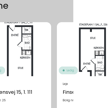
me
g
Ledig
Leje
nsvej 15, 1. 111
Finsensvej 15, 1. 126
r. 25
Bolig nr. 40