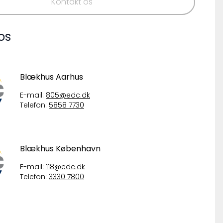
Kontakt os
os
Blækhus Aarhus
E-mail:
805@edc.dk
Telefon:
5858 7730
Blækhus København
E-mail:
118@edc.dk
Telefon:
3330 7800