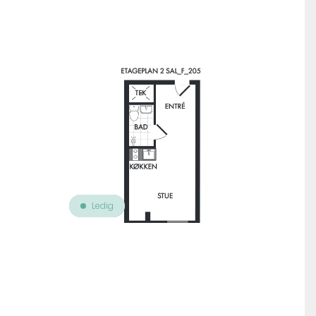
Til oversigt over ejendomme
Ledig
Leje
Finsensvej 15, 2. 205
Bolig nr. 56