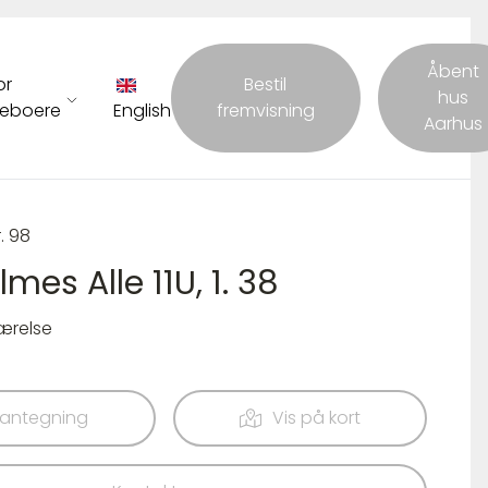
Åbent
or
Bestil
hus
eboere
English
fremvisning
Aarhus
r. 98
lmes Alle 11U, 1. 38
værelse
lantegning
Vis på kort