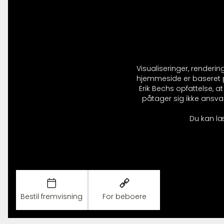
Visualiseringer, renderi
hjemmeside er baseret på
Erik Bechs opfattelse, 
påtager sig ikke ansvar
Du kan læ
Bestil fremvisning
For beboere