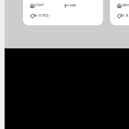
2
27m
1 vær.
28
kr. 8.750,-
kr. 8