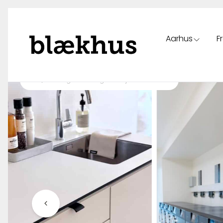
Aarhus
F
Spring til indhold
Tilbage til oversigt over ejendomme