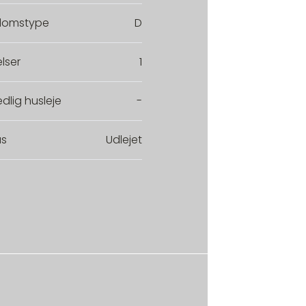
domstype
D
lser
1
dlig husleje
-
us
Udlejet