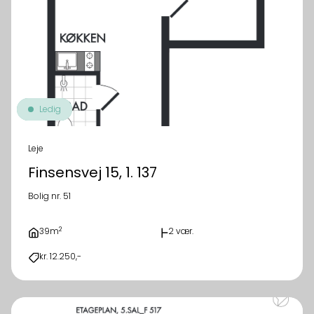
Ledig
Leje
Finsensvej 15, 1. 137
Bolig nr. 51
2
39m
2 vær.
kr. 12.250,-