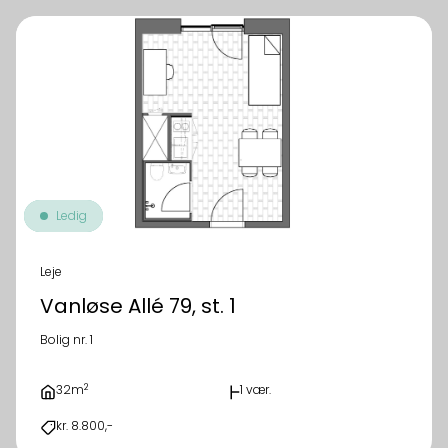
Ledig
Leje
Vanløse Allé 79, st. 1
Bolig nr. 1
2
32m
1 vær.
kr. 8.800,-