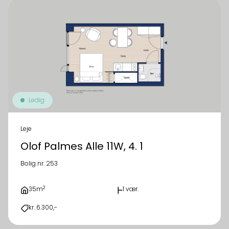
Ledig
Leje
Olof Palmes Alle 11W, 4. 1
Bolig nr. 253
2
35m
1 vær.
kr. 6.300,-