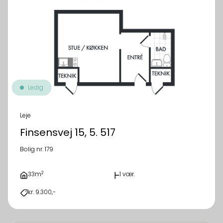
Ledig
Leje
Finsensvej 15, 5. 517
Bolig nr. 179
2
33m
1 vær.
kr. 9.300,-