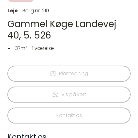
Leje
Bolig nr. 210
Gammel Køge Landevej
40, 5. 526
-
37m²
1 værelse
Plantegning
Vis på kort
Kontakt os
Kontakt os