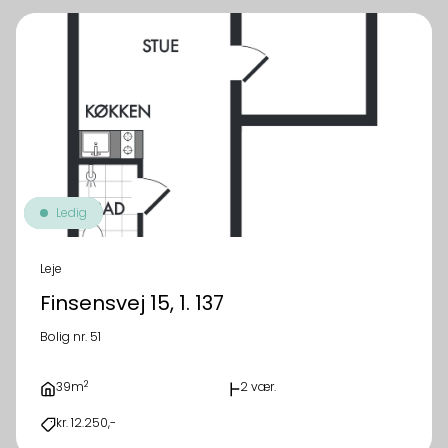
Ledig
Leje
Finsensvej 15, 1. 137
Bolig nr. 51
2
39m
2 vær.
kr. 12.250,-