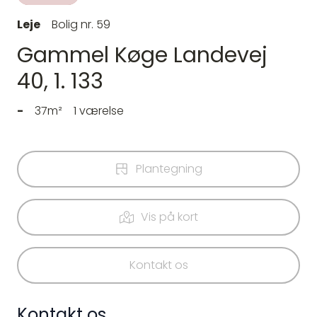
Leje
Bolig nr. 59
Gammel Køge Landevej
40, 1. 133
-
37m²
1 værelse
Plantegning
Vis på kort
Kontakt os
Kontakt os