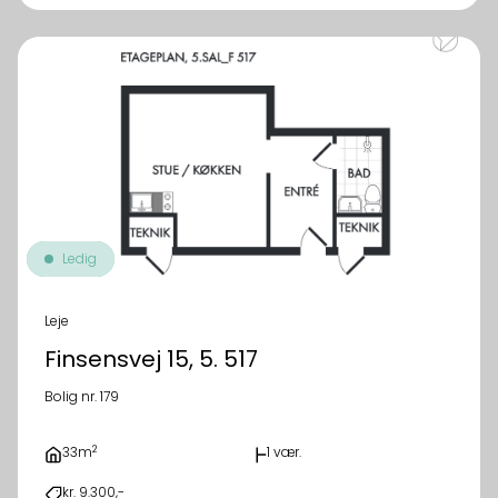
Ledig
Leje
Finsensvej 15, 5. 517
Bolig nr. 179
2
33m
1 vær.
kr. 9.300,-