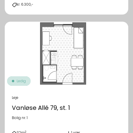
kr. 6.300,-
Ledig
Leje
Vanløse Allé 79, st. 1
Bolig nr. 1
2
32m
1 vær.