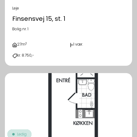
Leje
Finsensvej 15, st. 1
Bolig nr. 1
2
27m
1 vær.
kr. 8.750,-
Ledig