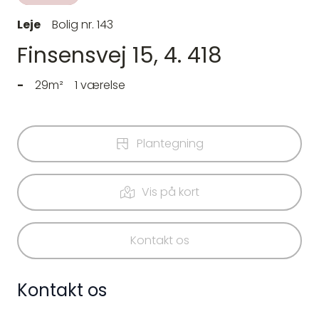
Leje
Bolig nr. 143
Finsensvej 15, 4. 418
-
29m²
1 værelse
Plantegning
Vis på kort
Kontakt os
Kontakt os