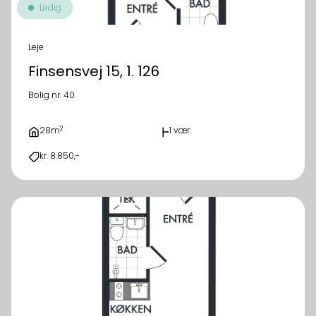
Ledig
Leje
Finsensvej 15, 1. 126
Bolig nr. 40
2
28m
1 vær.
kr. 8.850,-