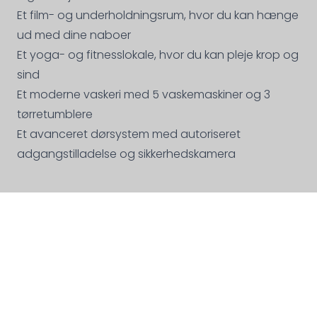
Et film- og underholdningsrum, hvor du kan hænge
ud med dine naboer
Et yoga- og fitnesslokale, hvor du kan pleje krop og
sind
Et moderne vaskeri med 5 vaskemaskiner og 3
tørretumblere
Et avanceret dørsystem med autoriseret
adgangstilladelse og sikkerhedskamera