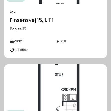
Leje
Finsensvej 15, 1. 111
Bolig nr. 25
2
28m
1 vær.
kr. 8.850,-