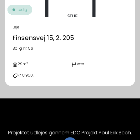
Ledig
Leje
Finsensvej 15, 2. 205
Bolig nr. 56
2
29m
1 vær.
kr. 8.950,-
Projektet udlejes gennem EDC Projekt Poul Erik Bech.